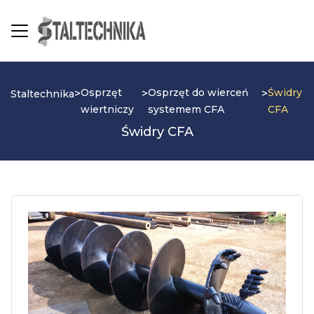
Osprzęt
Osprzęt do wierceń
Świdry
>
>
>
Staltechnika
wiertniczy
systemem CFA
CFA
Świdry CFA