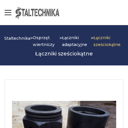
Osprzęt
Łączniki
Łączniki
>
>
>
Staltechnika
wiertniczy
adaptacyjne
sześciokątne
Łączniki sześciokątne