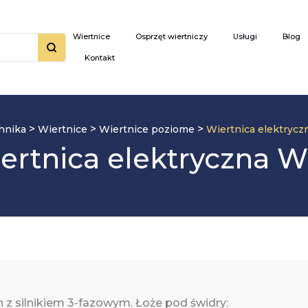
Wiertnice
Osprzęt wiertniczy
Usługi
Blog
Kontakt
>
>
>
chnika
Wiertnice
Wiertnice poziome
Wiertnica elektryc
ertnica elektryczna 
 z silnikiem 3-fazowym. Łoże pod świdry: