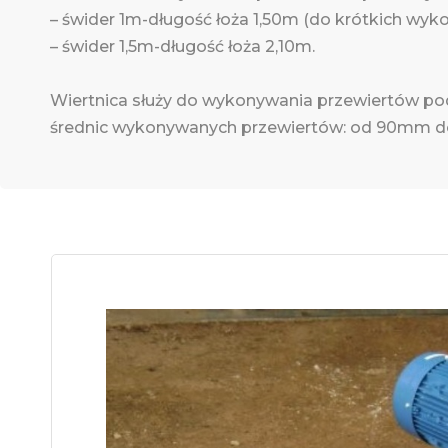
– świder 1m-długość łoża 1,50m (do krótkich wy
– świder 1,5m-długość łoża 2,10m.
Wiertnica służy do wykonywania przewiertów pod 
średnic wykonywanych przewiertów: od 90mm do