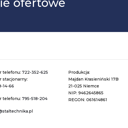
ie ofertowe
 telefonu:
722-352-625
Produkcja:
 stacjonarny:
Majdan Krasieniński 17B
8-14-66
21-025 Niemce
NIP: 9462645865
 telefonu:
795-518-204
REGON: 061614861
@staltechnika.pl