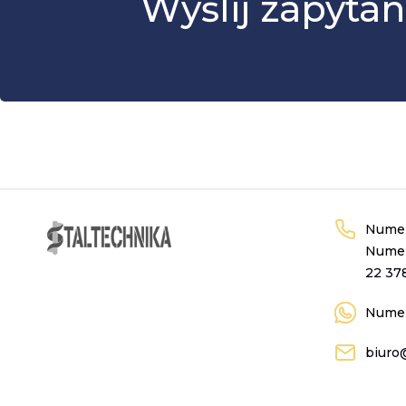
Wyślij zapytan
Numer
Numer
22 37
Numer
biuro