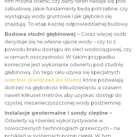
nim można ocenić, czy dany teren nadaje się pod
zabudowę, jakie fundamenty będą potrzebne, czy
występują wody gruntowe i jak głęboko się
znajdują. To etap każdej odpowiedzialnej budowy.
Budowa studni głębinowej –
Coraz więcej osób
decyduje się na własne ujęcie wody – czy to z
powodu braku dostępu do sieci wodociągowej, czy
w ramach oszczędności. W takim przypadku
konieczne jest wykonanie odwiertu pod studnię
głębinową. Do tego celu używa się specjalnych
wiertnic (świdrów) do studni
, które pozwalają
dotrzeć na głębokość kilkudziesięciu, a czasem
nawet kilkuset metrów, aby uzyskać dostęp do
czystej, niezanieczyszczonej wody podziemnej.
Instalacje geotermalne i sondy cieplne –
Odwierty są również wykorzystywane w
nowoczesnych technologiach grzewczych – na
przykład w systemach pomp ciepła. W tym