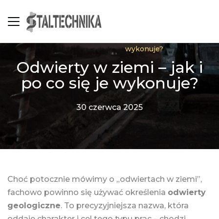
Odwierty w ziemi – jak i po co się je
>
>
Staltechnika
Blog
wykonuje?
Odwierty w ziemi – jak i
po co się je wykonuje?
30 czerwca 2025
Choć potocznie mówimy o „odwiertach w ziemi”,
fachowo powinno się używać określenia
odwierty
geologiczne
. To precyzyjniejsza nazwa, która
oddaje charakter i cel tego typu prac – chodzi