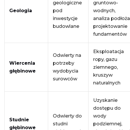
geologiczne
gruntowo-
Geologia
pod
wodnych,
inwestycje
analiza podłoża
budowlane
projektowanie
fundamentów
Eksploatacja
Odwierty na
ropy, gazu
Wiercenia
potrzeby
ziemnego,
głębinowe
wydobycia
kruszyw
surowców
naturalnych
Uzyskanie
dostępu do
Odwierty do
wody
Studnie
studni
podziemnej,
głębinowe