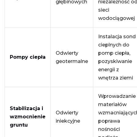
głębinowych
niezależność o
sieci
wodociągowej
Instalacja sond
cieplnych do
Odwierty
pomp ciepła,
Pompy ciepła
geotermalne
pozyskiwanie
energii z
wnętrza ziemi
Wprowadzanie
materiałów
Stabilizacja i
Odwierty
wzmacniającyc
wzmocnienie
iniekcyjne
poprawa
gruntu
nośności