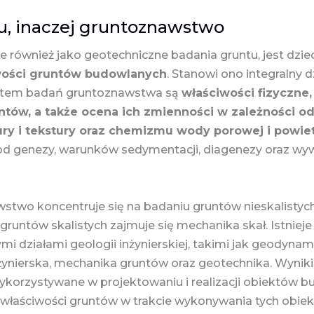
u, inaczej gruntoznawstwo
 również jako geotechniczne badania gruntu, jest dzie
wości gruntów budowlanych
. Stanowi ono integralny d
miotem badań gruntoznawstwa są
właściwości fizyczne
tów, a także ocena ich zmienności w zależności od
ury i tekstury oraz chemizmu wody porowej i powi
 od genezy, warunków sedymentacji, diagenezy oraz wyw
wstwo koncentruje się na badaniu gruntów nieskalistyc
runtów skalistych zajmuje się mechanika skał. Istnieje
i działami geologii inżynierskiej, takimi jak geodynami
nżynierska, mechanika gruntów oraz geotechnika. Wynik
korzystywane w projektowaniu i realizacji obiektów b
łaściwości gruntów w trakcie wykonywania tych obiek