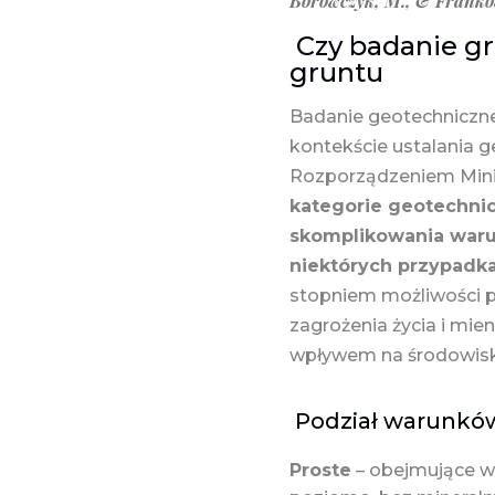
Borowczyk, M., & Franko
Czy badanie g
gruntu
Badanie geotechniczn
kontekście ustalania
Rozporządzeniem Minist
kategorie geotechnic
skomplikowania waru
niektórych przypad
stopniem możliwości p
zagrożenia życia i mie
wpływem na środowis
Podział warunkó
Proste
– obejmujące wa