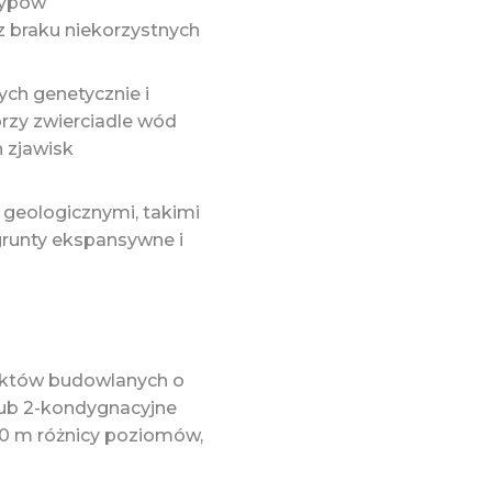
sypów
z braku niekorzystnych
ch genetycznie i
przy zwierciadle wód
 zjawisk
geologicznymi, takimi
grunty ekspansywne i
iektów budowlanych o
lub 2-kondygnacyjne
,0 m różnicy poziomów,