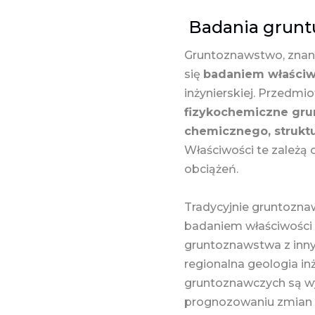
Badania grunt
Gruntoznawstwo, znane
się
badaniem właści
inżynierskiej. Przed
fizykochemiczne grun
chemicznego, strukt
Właściwości te zależą
obciążeń.
Tradycyjnie gruntozna
badaniem właściwości g
gruntoznawstwa z innym
regionalna geologia i
gruntoznawczych są wy
prognozowaniu zmian w