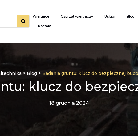
Wiertnice
Osprzęt wiertniczy
Usługi
Blog
Kontakt
>
>
altechnika
Blog
Badania gruntu: klucz do bezpiecznej bud
ntu: klucz do bezpie
18 grudnia 2024