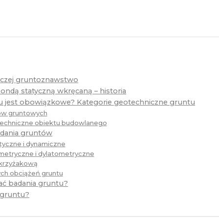
naczej gruntoznawstwo
ondą statyczną wkręcaną – historia
u jest obowiązkowe? Kategorie geotechniczne gruntu
ów gruntowych
echniczne obiektu budowlanego
adania gruntów
tyczne i dynamiczne
metryczne i dylatometryczne
 krzyżakową
ch obciążeń gruntu
ać badania gruntu?
ń gruntu?