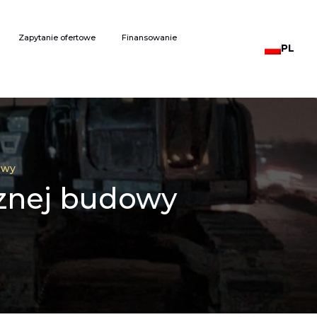
Zapytanie ofertowe
Finansowanie
PL
owy
cznej budowy