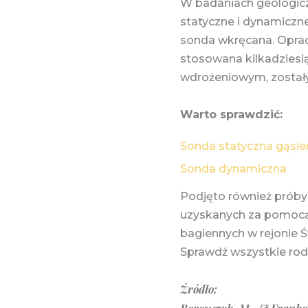
W badaniach geologicz
statyczne i dynamiczne
sonda wkręcana. Oprac
stosowana kilkadziesią
wdrożeniowym, został
Warto sprawdzić:
Sonda statyczna gąsi
Sonda dynamiczna
Podjęto również próby
uzyskanych za pomocą
bagiennych w rejonie 
Sprawdź wszystkie ro
Źródło: