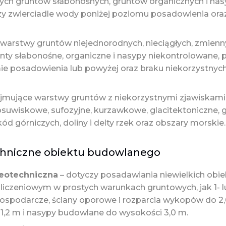
ych gruntów słabonośnych, gruntów organicznych i na
zy zwierciadle wody poniżej poziomu posadowienia ora
warstwy gruntów niejednorodnych, nieciągłych, zmienny
runty słabonośne, organiczne i nasypy niekontrolowane, 
e posadowienia lub powyżej oraz braku niekorzystnych
jmujące warstwy gruntów z niekorzystnymi zjawiskami 
osuwiskowe, sufozyjne, kurzawkowe, glacitektoniczne, 
d górniczych, doliny i delty rzek oraz obszary morskie.
chniczne obiektu budowlanego
geotechniczna
– dotyczy posadawiania niewielkich ob
iczeniowym w prostych warunkach gruntowych, jak 1- 
gospodarcze, ściany oporowe i rozparcia wykopów do 2
1,2 m i nasypy budowlane do wysokości 3,0 m.