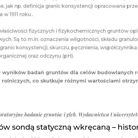
, jak np. definicja granic konsystencji opracowana pr
 w 1911 roku .
łaściwości fizycznych i fizykochemicznych gruntów op
ch. Są to m.in. oznaczenia wilgotności, składu granul
granic konsystencji, skurczu, pęcznienia, współczynnika fi
organicznej oraz odczynu (pH).
 wyników badań gruntów dla celów budowlanych ró
 rolniczych, co skutkuje różnymi wartościami otr
boratoryjne badanie gruntów i gleb. Wydawnictwa Uniwersyte
w sondą statyczną wkręcaną – histor