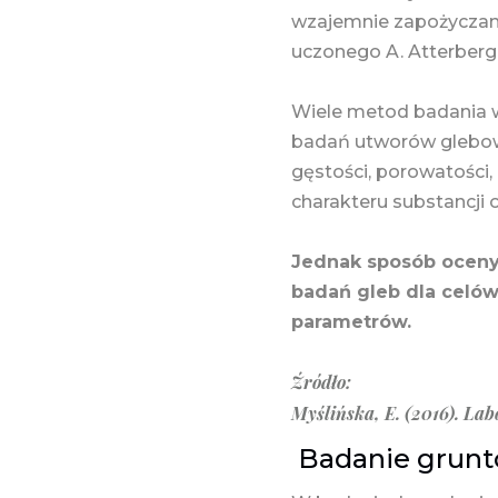
wzajemnie zapożyczane
uczonego A. Atterberga
Wiele metod badania w
badań utworów glebowy
gęstości, porowatości, 
charakteru substancji 
Jednak sposób oceny
badań gleb dla celów
parametrów.
Źródło:
Myślińska, E. (2016). La
Badanie gruntó