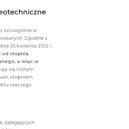
geotechniczne
, szczególnie w
owlanych. Zgodnie z
ia 25 kwietnia 2012 r.,
i od stopnia
anego, a więc w
zują się różnym
ywań, stopniem
ektu oraz jego
e, zalegających