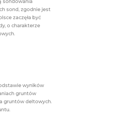
ją sondowania
ch sond, zgodnie jest
lsce zaczęła być
dy, o charakterze
owych.
podstawie wyników
aniach gruntów
la gruntów deltowych.
untu.