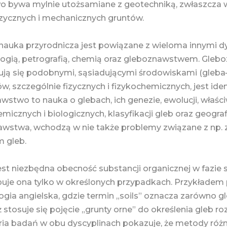
 bywa mylnie utożsamiane z geotechniką, zwłaszcza w
zycznych i mechanicznych gruntów.
auka przyrodnicza jest powiązane z wieloma innymi d
logią, petrografią, chemią oraz gleboznawstwem. Gleb
ą się podobnymi, sąsiadującymi środowiskami (gleba
w, szczególnie fizycznych i fizykochemicznych, jest i
wstwo to nauka o glebach, ich genezie, ewolucji, właści
icznych i biologicznych, klasyfikacji gleb oraz geografii
wstwa, wchodzą w nie także problemy związane z np. 
m gleb.
t niezbędna obecność substancji organicznej w fazie s
uje ona tylko w określonych przypadkach. Przykłade
ogia angielska, gdzie termin „soils” oznacza zarówno gle
 stosuje się pojęcie „grunty orne” do określenia gleb r
oria badań w obu dyscyplinach pokazuje, że metody róż