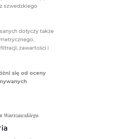
zez szwedzkiego
isanych dotyczy także
ometrycznego,
ltracji, zawartości i
żni się od oceny
zymywanych
tu Warszawskiego.
ia