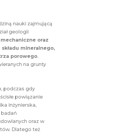
dziną nauki zajmującą
ział geologii
, mechaniczne oraz
 składu mineralnego,
etrza porowego
.
ieranych na grunty
h, podczas gdy
 ścisłe powiązanie
ka inżynierska,
i badań
udowlanych oraz w
tów. Dlatego też