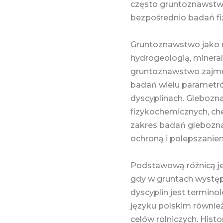
często gruntoznawstwo
bezpośrednio badań fi
Gruntoznawstwo jako n
hydrogeologią, minera
gruntoznawstwo zajmuj
badań wielu parametró
dyscyplinach. Glebozna
fizykochemicznych, chem
zakres badań glebozna
ochroną i polepszanie
Podstawową różnicą jes
gdy w gruntach występ
dyscyplin jest terminol
języku polskim również
celów rolniczych. Hist