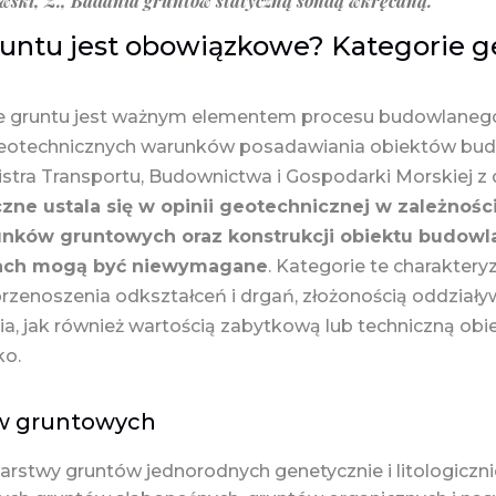
wski, Z., Badania gruntów statyczną sondą wkręcaną.
runtu jest obowiązkowe? Kategorie 
e gruntu jest ważnym elementem procesu budowlanego
 geotechnicznych warunków posadawiania obiektów bud
ra Transportu, Budownictwa i Gospodarki Morskiej z dn
zne ustala się w opinii geotechnicznej w zależnośc
nków gruntowych oraz konstrukcji obiektu budowl
kach mogą być niewymagane
. Kategorie te charaktery
rzenoszenia odkształceń i drgań, złożonością oddział
nia, jak również wartością zabytkową lub techniczną obi
ko.
w gruntowych
rstwy gruntów jednorodnych genetycznie i litologiczni