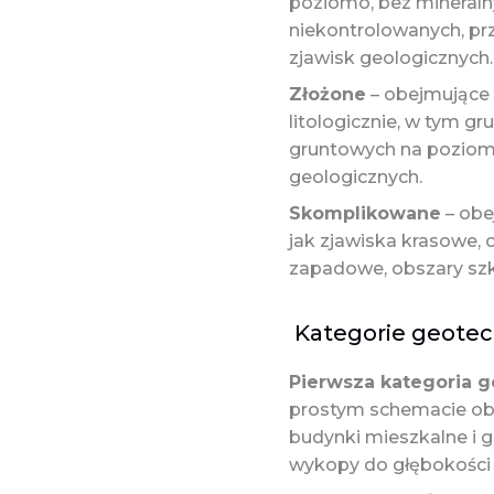
poziomo, bez mineraln
niekontrolowanych, pr
zjawisk geologicznych.
Złożone
– obejmujące 
litologicznie, w tym g
gruntowych na poziomi
geologicznych.
Skomplikowane
– obe
jak zjawiska krasowe, 
zapadowe, obszary szkó
Kategorie geote
Pierwsza kategoria 
prostym schemacie obl
budynki mieszkalne i 
wykopy do głębokości 