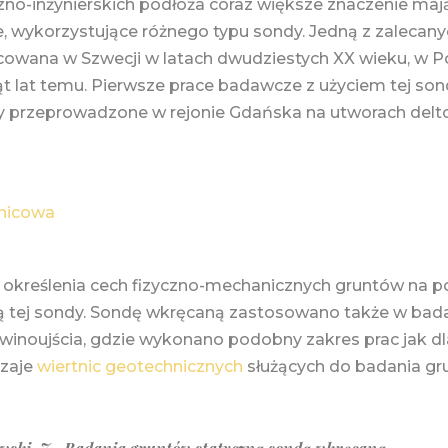
no-inżynierskich podłoża coraz większe znaczenie ma
, wykorzystujące różnego typu sondy. Jedną z zalecany
owana w Szwecji w latach dwudziestych XX wieku, w Po
t lat temu. Pierwsze prace badawcze z użyciem tej son
y przeprowadzone w rejonie Gdańska na utworach delt
enicowa
 określenia cech fizyczno-mechanicznych gruntów na 
 tej sondy. Sondę wkręcaną zastosowano także w bad
Świnoujścia, gdzie wykonano podobny zakres prac jak d
dzaje
wiertnic geotechnicznych
służących do badania gr