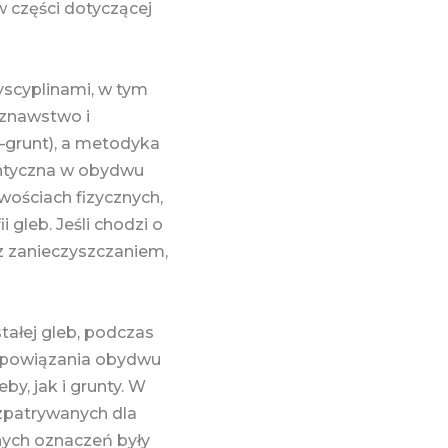
 części dotyczącej
yscyplinami, w tym
oznawstwo i
–grunt), a metodyka
dentyczna w obydwu
wościach fizycznych,
 gleb. Jeśli chodzi o
z zanieczyszczaniem,
tałej gleb, podczas
m powiązania obydwu
by, jak i grunty. W
ozpatrywanych dla
nych oznaczeń były